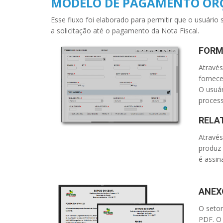
MODELO DE PAGAMENTO OR
Esse fluxo foi elaborado para permitir que o usuár
a solicitação até o pagamento da Nota Fiscal.
FORM
Através
fornece
O usuár
process
RELA
Atravé
produz 
é assin
ANEX
O setor
PDF. O 