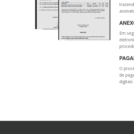
trazen
assinat
ANEX
Em segu
eletron
proced
PAGA
O proc
de pag
digitai