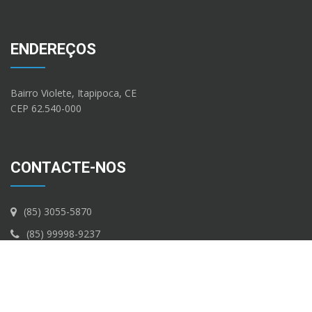
ENDEREÇOS
Bairro Violete, Itapipoca, CE
CEP 62.540-000
CONTACTE-NOS
(85) 3055-5870
(85) 99998-9237
(85) 99998-9259
contato@i3solucoes.com